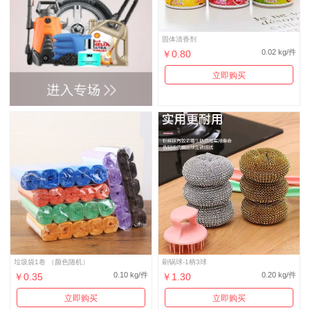
固体清香剂
0.02 kg/件
￥0.80
立即购买
垃圾袋1卷 （颜色随机）
刷锅球-1柄3球
0.10 kg/件
0.20 kg/件
￥0.35
￥1.30
立即购买
立即购买