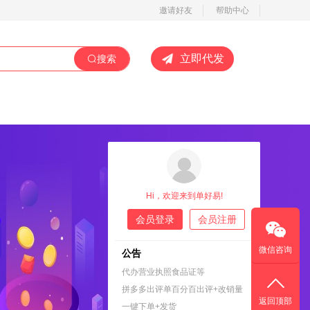
邀请好友
帮助中心
立即代发
搜索
Hi，欢迎来到单好易!
会员登录
会员注册
微信咨询
公告
代办营业执照食品证等
拼多多出评单百分百出评+改销量
返回顶部
一键下单+发货