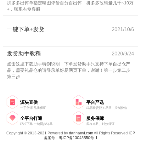
拼多多出评单指定晒图评价百分百出评！拼多多改销量几千~10万
+，联系右侧客服
一键下单+发货
2021/10/6
发货助手教程
2020/9/24
点击这里下载助手特别说明：下单发货助手只支持下单自提仓产
品，需要礼品仓的请登录单好易网页下单，谢谢！第一步第二步
第三步
源头直供
平台严选
一手货源 品质保证
样品验货把关品质、控制价格
全平台打通
服务保障
轻松下单 一键同步订单
库存充足、时效保证
Copyright © 2013-2021 Powered by
danhaoyi.com
All Rights Reserved
ICP
备案号：粤ICP备13048550号-1