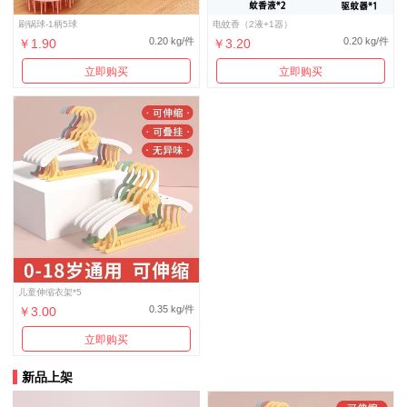
刷锅球-1柄5球
电蚊香（2液+1器）
0.20 kg/件
0.20 kg/件
￥1.90
￥3.20
立即购买
立即购买
儿童伸缩衣架*5
0.35 kg/件
￥3.00
立即购买
新品上架