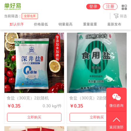
圆通深圳【100%派送】仓
京东【JD】广州仓
中通广州2【100%派送】仓
登录
注册
中通广州【100%派送】仓
中通义乌【100%派送】仓
顺丰【SF】深圳仓
当前筛选：
筛选
全部仓库
默认排序
价格最低
销量最高
重量最重
最新发布
食盐（300克）2款随机
食盐（300克）2款随机
￥0.35
0.30 kg/件
￥0.35
0.30 kg/件
微信咨询
立即购买
立即购买
返回顶部