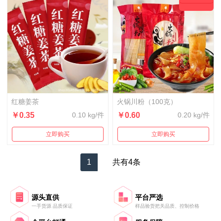
红糖姜茶
火锅川粉（100克）
￥0.35
0.10 kg/件
￥0.60
0.20 kg/件
立即购买
立即购买
1
共有4条
源头直供
平台严选
一手货源 品质保证
样品验货把关品质、控制价格