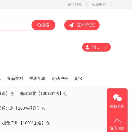
邀请好友
帮助中心
立即代发
搜索
Hi，
电
食品饮料
手表配饰
运动户外
其它
派送】仓
邮政湖北【100%派送】仓
微信咨询
圆通北京【100%派送】仓
极兔广州【100%派送】仓
返回顶部