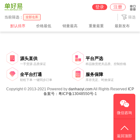
圆通深圳【100%派送】仓
京东【JD】广州仓
中通广州2【100%派送】仓
登录
注册
中通广州【100%派送】仓
中通义乌【100%派送】仓
顺丰【SF】深圳仓
当前筛选：
筛选
全部仓库
默认排序
价格最低
销量最高
重量最重
最新发布
源头直供
平台严选
一手货源 品质保证
样品验货把关品质、控制价格
全平台打通
服务保障
轻松下单 一键同步订单
库存充足、时效保证
Copyright © 2013-2021 Powered by
danhaoyi.com
All Rights Reserved
ICP
备案号：粤ICP备13048550号-1
微信咨询
返回顶部