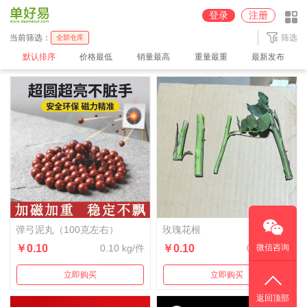
圆通深圳【100%派送】仓
京东【JD】广州仓
中通广州2【100%派送】仓
登录
注册
中通广州【100%派送】仓
中通义乌【100%派送】仓
顺丰【SF】深圳仓
当前筛选：
筛选
全部仓库
默认排序
价格最低
销量最高
重量最重
最新发布
弹弓泥丸（100克左右）
玫瑰花根
￥0.10
0.10 kg/件
￥0.10
0.01 kg/件
微信咨询
立即购买
立即购买
返回顶部