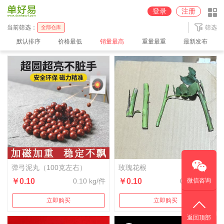
圆通深圳【100%派送】仓
京东【JD】广州仓
中通广州2【100%派送】仓
登录
注册
中通广州【100%派送】仓
中通义乌【100%派送】仓
顺丰【SF】深圳仓
当前筛选：
筛选
全部仓库
默认排序
价格最低
销量最高
重量最重
最新发布
弹弓泥丸（100克左右）
玫瑰花根
￥0.10
0.10 kg/件
￥0.10
0.01 kg/件
微信咨询
立即购买
立即购买
返回顶部