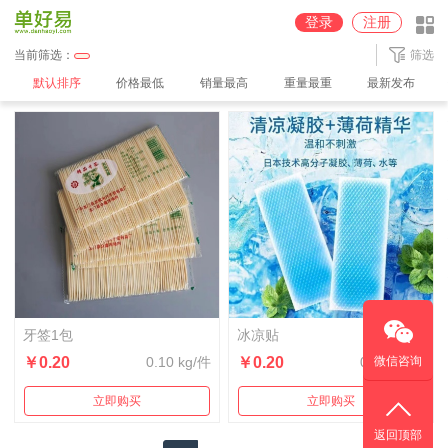
圆通深圳【100%派送】仓
京东【JD】广州仓
中通广州2【100%派送】仓
登录
注册
中通广州【100%派送】仓
中通义乌【100%派送】仓
顺丰【SF】深圳仓
当前筛选：
筛选
默认排序
价格最低
销量最高
重量最重
最新发布
牙签1包
冰凉贴
￥0.20
0.10 kg/件
￥0.20
0.10 kg/件
微信咨询
立即购买
立即购买
返回顶部